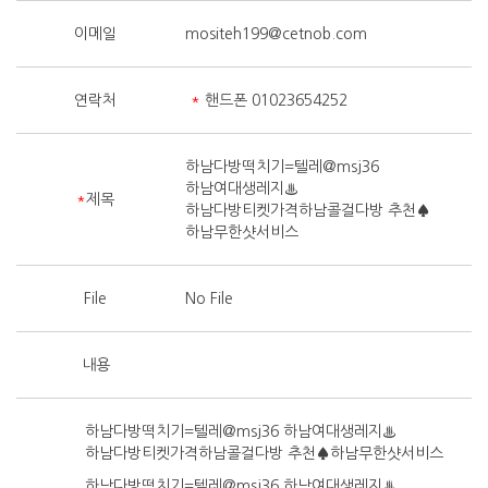
이메일
mositeh199@cetnob.com
연락처
*
핸드폰 01023654252
하남다방떡치기=텔레@msj36
하남여대생레지♨
*
제목
하남다방티켓가격하남콜걸다방 추천♠
하남무한샷서비스
File
No File
내용
하남다방떡치기=텔레@msj36 하남여대생레지♨
하남다방티켓가격하남콜걸다방 추천♠하남무한샷서비스
하남다방떡치기=텔레@msj36 하남여대생레지♨