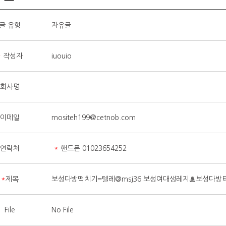
글 유형
자유글
*
작성자
iuouio
회사명
이메일
mositeh199@cetnob.com
연락처
*
핸드폰 01023654252
*
제목
보성다방떡치기=텔레@msj36 보성여대생레지♨보성다
File
No File