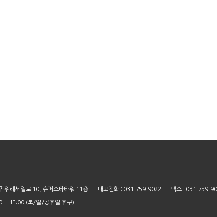
구 위례서일로 10, 슈퍼스타타워 11층
대표전화 : 031.759.9022
팩스 : 031.759.9
:00 ~ 13:00 (토/일/공휴일 휴무)