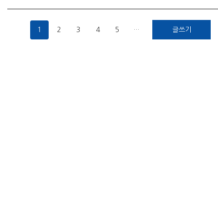
글쓰기
1
2
3
4
5
…
89
>