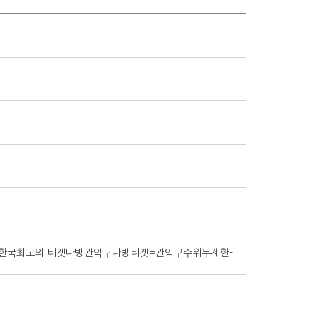
한민국한국최고의 티켓다방관악구다방티켓=관악구수위무제한-