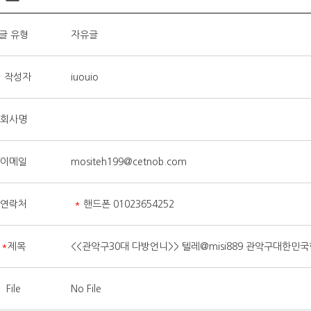
글 유형
자유글
*
작성자
iuouio
회사명
이메일
mositeh199@cetnob.com
연락처
*
핸드폰 01023654252
*
제목
<<관악구30대 다방언니>> 텔레@misi889 관악구대
File
No File