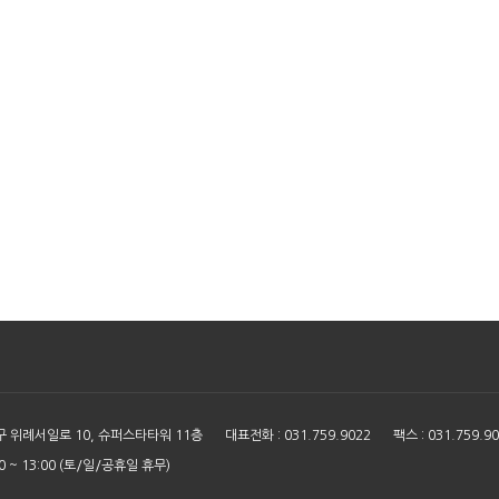
구 위례서일로 10, 슈퍼스타타워 11층
대표전화 : 031.759.9022
팩스 : 031.759.9
:00 ~ 13:00 (토/일/공휴일 휴무)